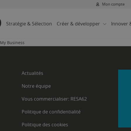
Mon compte
Stratégie & Sélection
Créer & développer
Innover 
per
rmer
e My Business
loppement touristique
les projets européens
t réseaux
nsmanche
rritoriale
t les clientèles
e projet touristique
e62
Actualités
meublé de tourisme
ociaux et le web
ervation
Notre équipe
nfluenceurs
marque ou une qualification
de Pas-de-Calais Tourisme
Vous commercialiser: RESA62
ialiser: RESA62
Politique de confidentialité
Politique des cookies